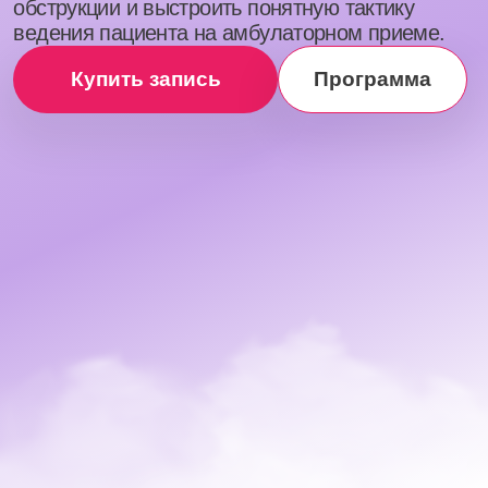
Спикер
МАРТА
ДОБРЯКОВА
ЛОР-врач
Клиники Фомина