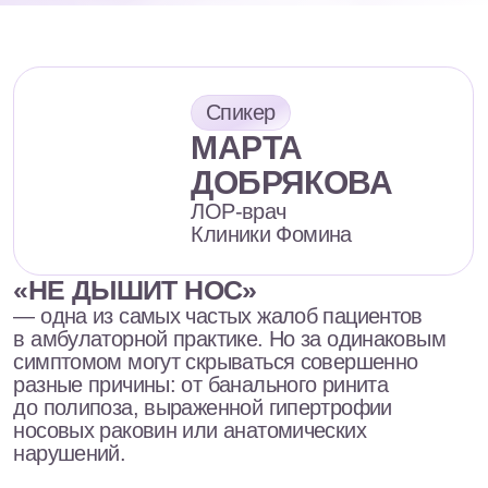
«НЕ ДЫШИТ НОС»
— одна из самых частых жалоб пациентов
в амбулаторной практике. Но за одинаковым
симптомом могут скрываться совершенно
разные причины: от банального ринита
до полипоза, выраженной гипертрофии
носовых раковин или анатомических
нарушений.
Здесь важно понять, что именно происходит
с пациентом, когда достаточно консервативной
терапии, а когда уже пора направлять на КТ
или к хирургу.
На вебинаре разберем системный
и клинически удобный алгоритм
диагностики затруднения носового
дыхания, который поможет быстрее
ориентироваться на приеме,
не теряться в похожих симптомах
и принимать более уверенные
решения в ежедневной практике.