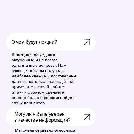
Публичная оферта
OOO «ДОФОМИН ОБРАЗОВАНИЕ», ИНН
9 729 301 475
Лицензия на ведение образовательной
деятельности № ЛО35-01298-
77/00180020
О чем будут лекции?
LET'S GO!
В лекциях обсуждаются
актуальные и не всегда
однозначные вопросы. Нам
важно, чтобы вы получили
наиболее свежие и достоверные
данные, которые впоследствии
примените в своей работе
и таким образом сделаете
ее еще более эффективной для
своих пациентов.
Могу ли я быть уверен
LET'S GO!
в качестве информации?
Мы очень серьезно относимся