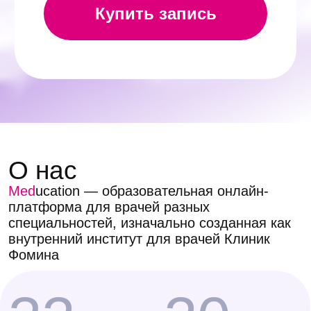
вебинарах и курсах часто базируется
на экспертных мнениях или исследованиях,
которые не всегда проходят строгую
методологическую оценку и могут отставать
от современных клинических рекомендаций.
Это распространённая практика, но она
не отвечает высоким стандартам
доказательной медицины, принятым в сети
«Клиника Фомина». Нашим врачам
требовался инструмент, который давал бы
доступ исключительно к проверенным,
актуальным научным данным.
Мы создали собственный онлайн-институт,
в основе которого — только современная
доказательная база. Когда интерес
к нашему подходу проявили коллеги
из других клиник, мы сделали программы
Meducation доступными для всех врачей.