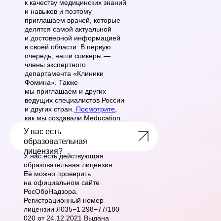
к качеству медицинских знаний
и навыков и поэтому
приглашаем врачей, которые
делятся самой актуальной
и достоверной информацией
в своей области. В первую
очередь, наши спикеры —
члены экспертного
департамента «Клиники
Фомина». Также
мы приглашаем и других
ведущих специалистов России
и других стран.
Посмотрите
,
как мы создавали Meducation.
У вас есть
LET'S GO!
образовательн ая
лицензия?
У нас есть действующая
образовательная лицензия.
Её можно проверить
на официальном сайте
РосОбрНадзора.
Регистрационный номер
лицензии Л035−1 298−77/180
020 от 24.12.2021 Выдана