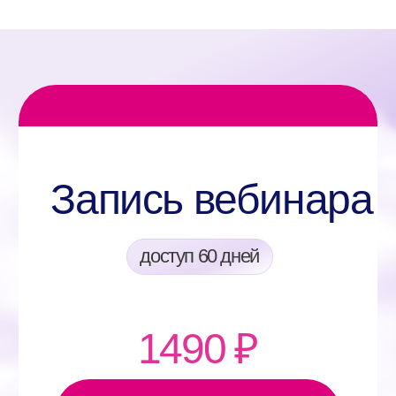
О нас
Med
ucation — образовательная онлайн-
платформа для врачей разных
специальностей, изначально созданная как
внутренний институт для врачей Клиник
Фомина
32
20
медицинских центра
регионов России
с собственной IT-
инфраструктурой
22 000+
врачей прошли наши программы
Почему мы создали Meducation?
Информация на многих конференциях,