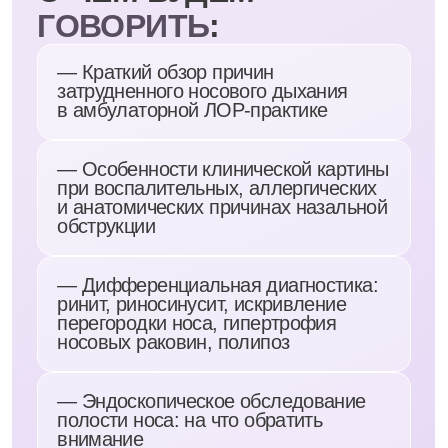
внимание
— Показания к КТ околоносовых
пазух
— Тактика ведения пациента:
консервативное лечение,
наблюдение, направление
на хирургическое лечение
Запись вебинара
доступ 60 дней
1490 ₽