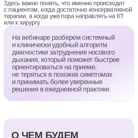
О ЧЕМ БУДЕМ
ГОВОРИТЬ
:
— Краткий обзор причин
затрудненного носового дыхания
в амбулаторной ЛОР-практике
— Особенности клинической картины
при воспалительных, аллергических
и анатомических причинах назальной
обструкции
— Дифференциальная диагностика:
ринит, риносинусит, искривление
перегородки носа, гипертрофия
носовых раковин, полипоз
— Эндоскопическое обследование
полости носа: на что обратить