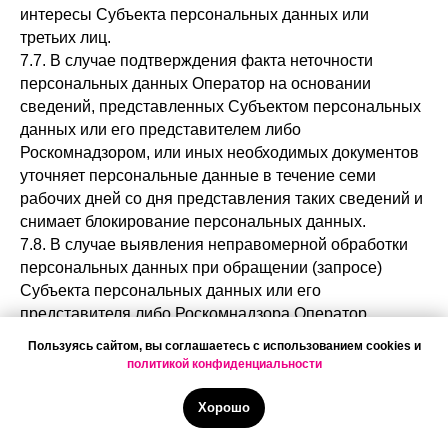
интересы Субъекта персональных данных или
третьих лиц.
7.7. В случае подтверждения факта неточности
персональных данных Оператор на основании
сведений, представленных Субъектом персональных
данных или его представителем либо
Роскомнадзором, или иных необходимых документов
уточняет персональные данные в течение семи
рабочих дней со дня представления таких сведений и
снимает блокирование персональных данных.
7.8. В случае выявления неправомерной обработки
персональных данных при обращении (запросе)
Субъекта персональных данных или его
представителя либо Роскомнадзора Оператор
осуществляет блокирование неправомерно
Пользуясь сайтом, вы соглашаетесь с использованием cookies и
обрабатываемых персональных данных,
политикой конфиденциальности
относящихся к этому Субъекту персональных данных,
с момента такого обращения или получения запроса.
Хорошо