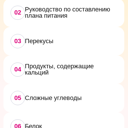
06
Белок
07
Жиры
08
Овощи и фрукты
09
Еда для радости
10
Размер порции
Советы по преодолению
11
трудностей с определением
нормального размера порции