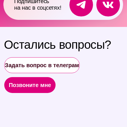
Пользовательское соглашение
Политика обработки персональных данных
Согласие на
рассылку
Сведения об образовательной организации
Публичная оферта
OOO «ДОФОМИН ОБРАЗОВАНИЕ», ИНН
9 729 301 475
Лицензия на ведение образовательной
деятельности № ЛО35-01298-
77/00180020