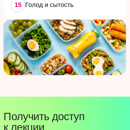
Получить доступ
О нас
Med
ucation — образовательная онлайн-
платформа для врачей разных
специальностей, изначально созданная как
внутренний институт для врачей Клиник
Фомина
32
20
медицинских центра
регионов России