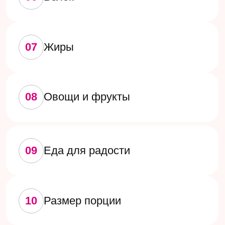
12
Алкоголь
13
Преимущество «Правила трех»
Сопротивление «Правилу
14
трех»
15
Голод и сытость