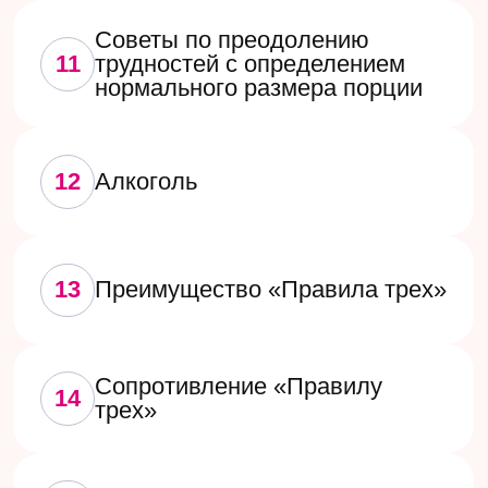
Получить доступ
к лекции
Бессрочный доступ
Бесплатная лекция:
Питание при РПП
«Правило трех»
от Алины Мишаровой