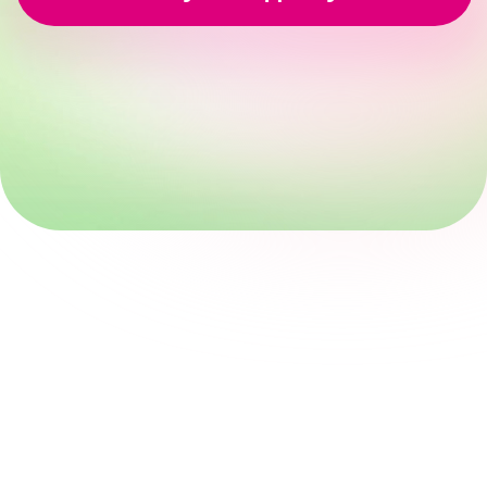
Алина Мишарова
к.м.н., врач-
эндокринолог,
нутрициолог сети
«Клиника Фомина»