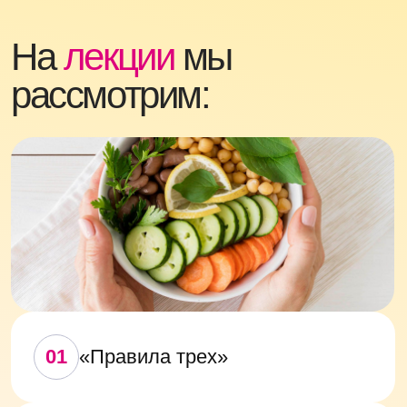
01
«Правила трех»
Руководство по составлению
02
плана питания
03
Перекусы
Продукты, содержащие
04
кальций
05
Сложные углеводы