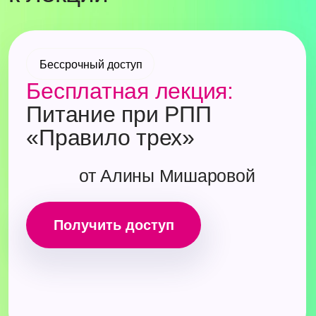
с собственной IT-
инфраструктурой
22 000+
врачей прошли наши программы
Почему мы создали Meducation?
Информация на многих конференциях,
вебинарах и курсах часто базируется
на экспертных мнениях или исследованиях,
которые не всегда проходят строгую
методологическую оценку и могут отставать
от современных клинических рекомендаций.
Это распространённая практика, но она
не отвечает высоким стандартам
доказательной медицины, принятым в сети
«Клиника Фомина». Нашим врачам
требовался инструмент, который давал бы
доступ исключительно к проверенным,
актуальным научным данным.
Мы создали собственный онлайн-институт,