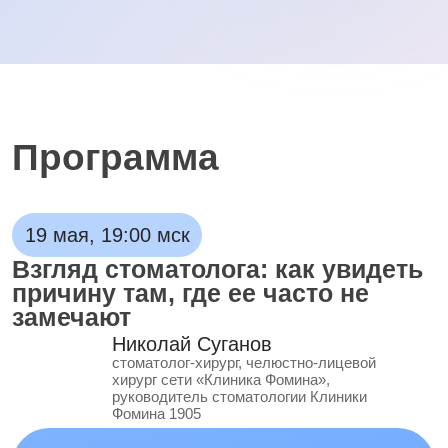
— Почему изолированное ЛОР-
лечение не работает
— Четкий алгоритм маршрутизации
пациента: кто, когда и что делает
20 мая, 19:00 мск
Современный взгляд ЛОР-врача
на одонтогенный синусит
Регина Курушина
ЛОР-врач сети «Клиника Фомина»
Во второй день интенсива обсудим:
— Распространенность одонтогенного
синусита в структуре хронических
верхнечелюстных синуситов
— Анатомические предпосылки
развития заболевания
— Патогенетические механизмы
распространения инфекции
— Особенности микробиологического
профиля
— Клинические критерии
дифференциальной диагностики
одонтогенного и риногенного синусита