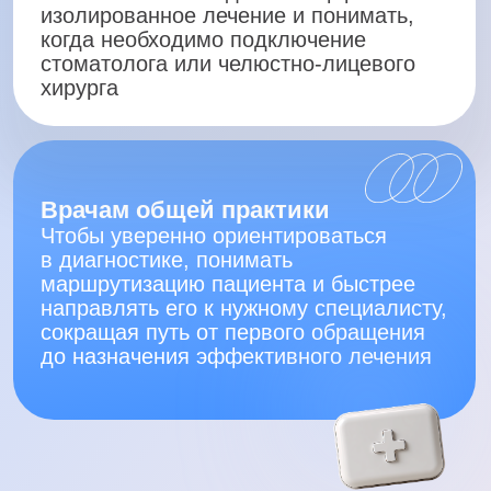
19 мая, 19:00 мск
Взгляд стоматолога: как увидеть
причину там, где ее часто не
замечают
Николай Суганов
стоматолог-хирург, челюстно-лицевой
хирург сети «Клиника Фомина»,
руководитель стоматологии Клиники
Фомина 1905
В первый день интенсива обсудим:
— Почему более 50% односторонних
гайморитов имеют стоматологическую
причину
— Чем одонтогенный синусит
отличается от риногенного
— Как не пропустить
стоматологический источник
воспаления
— Как выглядит патология на КЛКТ
— Реакцию пазухи на периапикальное
воспаление
— Инородные тела в пазухе
— Осложнения имплантации и синус-
лифтинга
— Осложнения удаления зубов