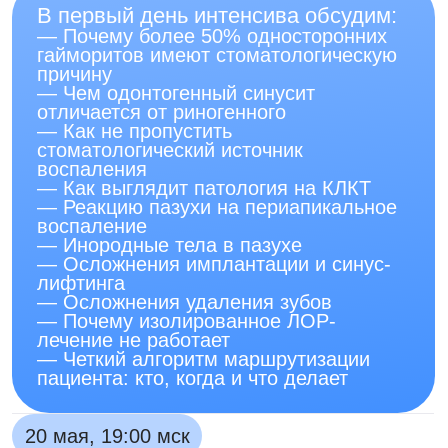
— Современные методы лучевой
диагностики и алгоритмы выбора
исследований
— Экспертные диагностические
критерии
— Причины и профилактику
ятрогенного синусита
— Принципы антибактериальной
терапии
— Показания к хирургическому
лечению
— Роль эндоскопической хирургии
пазух
— Междисциплинарный подход
и координацию этапов лечения
Стоимость участия