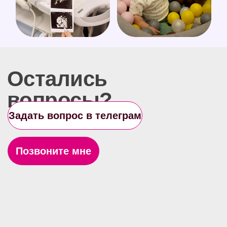
деятельности № ЛО35-01298-
77/00180020