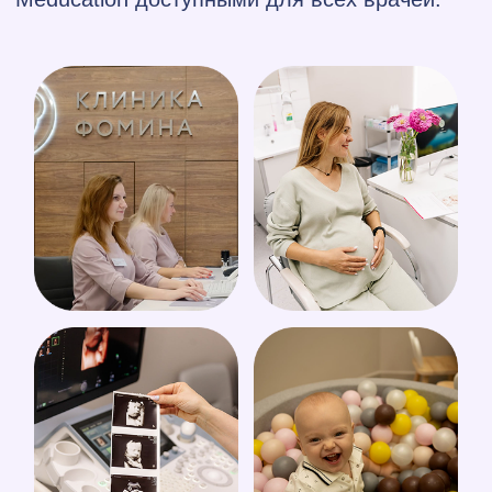
База знаний
Подписка
Конференции
Ася Ассистент
Калькуляторы и шкалы
Пользовательское соглашение
Политика обработки персональных данных
Согласие на
рассылку
Сведения об образовательной организации
Публичная оферта
OOO «ДОФОМИН ОБРАЗОВАНИЕ», ИНН
9 729 301 475
Лицензия на ведение образовательной