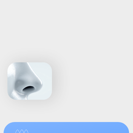
Одонтогенный синусит остается одной
из самых частых причин
диагностических ошибок,
неэффективного лечения
и хронического течения заболевания.
Пациенты месяцами получают
терапию, проходят повторные курсы
антибиотиков, лечатся у разных
специалистов, но причина проблемы
остается на месте
Почему?