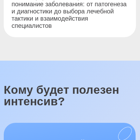
Стоматологам любой
специализации
Чтобы понимать, какие
стоматологические очаги могут
запускать воспаление в пазухе, как
выглядят осложнения на КЛКТ, какие
вмешательства становятся причиной
ятрогенного синусита и как
правильно выстраивать совместное
ведение пациента с ЛОР-врачом
ЛОР-врачам
Чтобы научиться вовремя видеть
стоматологическую природу
одностороннего гайморита,
не назначать заведомо неэффективное
изолированное лечение и понимать,
когда необходимо подключение
стоматолога или челюстно-лицевого
хирурга