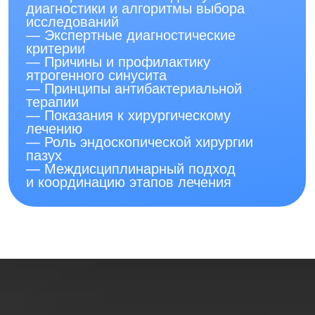
вебинарах и курсах часто базируется
на экспертных мнениях или исследованиях,
которые не всегда проходят строгую
методологическую оценку и могут отставать
от современных клинических рекомендаций.
Это распространённая практика, но она
не отвечает высоким стандартам
доказательной медицины, принятым в сети
«Клиника Фомина». Нашим врачам
требовался инструмент, который давал бы
доступ исключительно к проверенным,
актуальным научным данным.
Мы создали собственный онлайн-институт,
в основе которого — только современная
доказательная база. Когда интерес
к нашему подходу проявили коллеги
из других клиник, мы сделали программы
Meducation доступными для всех врачей.