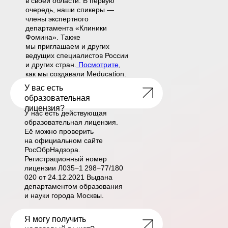
в своей области. В первую
очередь, наши спикеры —
члены экспертного
департамента «Клиники
Фомина». Также
мы приглашаем и других
ведущих специалистов России
и других стран.
Посмотрите
,
как мы создавали Meducation.
У вас есть
LET'S GO!
образовательн ая
лицензия?
У нас есть действующая
образовательная лицензия.
Её можно проверить
на официальном сайте
РосОбрНадзора.
Регистрационный номер
лицензии Л035−1 298−77/180
020 от 24.12.2021 Выдана
департаментом образования
и науки города Москвы.
Я могу получить
LET'S GO!