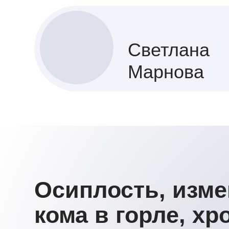
Марнова
Осиплость, измене
кома в горле, хро
дискомфорт при ра
первым проявлени
При этом далеко не всегда причина наход