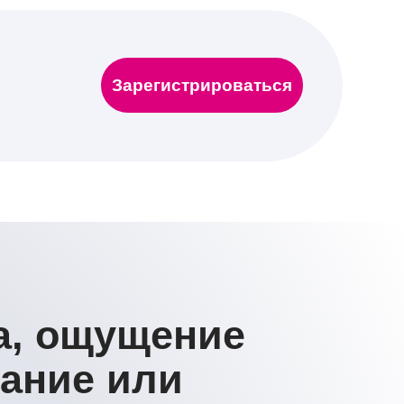
щущение
 или
овятся
ии