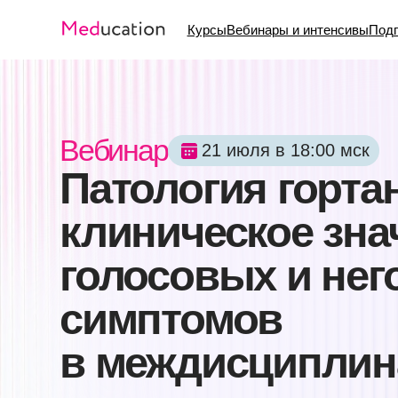
Курсы
Вебинары и интенсивы
Подписка
Ба
Вебинар
21 июля в 18:00 мск
Патология гортани:
клиническое значе
голосовых и него
симптомов
в междисциплинар
практике
Изменения голоса редко бывают случайно