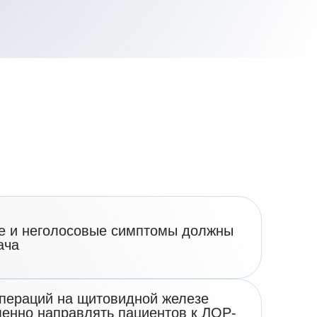
совые симптомы должны
 щитовидной железе
влять пациентов к ЛОР-
х ситуациях самому
омендовать
га
 связь
патологией
нстрирующие ценность
да в диагностике