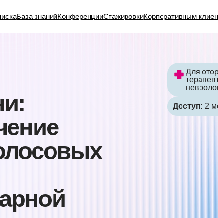
за знаний
Конференции
Стажировки
Корпоративным клиентам
Для оториноларинголо
терапевтов, эндокрино
неврологов, врачей об
Доступ:
2 месяца с момен
ние
лосовых
ной
й находкой: за ними