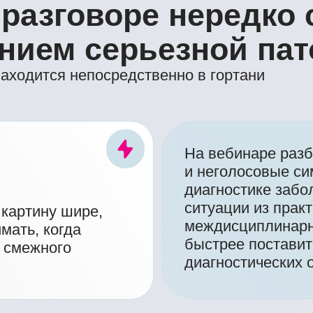
На вебинаре разберем, как
и неголосовые симптомы по
диагностике заболеваний, 
ситуации из практики и пока
ину шире,
междисциплинарная маршру
 когда
быстрее поставить диагноз 
жного
диагностических ошибок
ить: