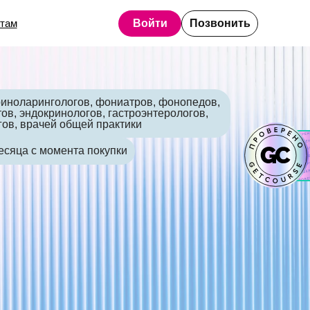
Войти
Позвонить
гов, фониатров, фонопедов,
логов, гастроэнтерологов,
щей практики
та покупки