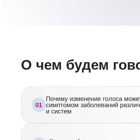
Почему изменение голоса может быт
01
симптомом заболеваний различных о
и систем
«Красные флаги» при патологии горт
03
и алгоритмы дальнейшей маршрутиза
Какую роль играют нарушения функци
после острого нарушения мозгового
05
кровообращения и как здесь может п
фониатр
Почему успешная реабилитация паци
07
невозможна без сотрудничества фон