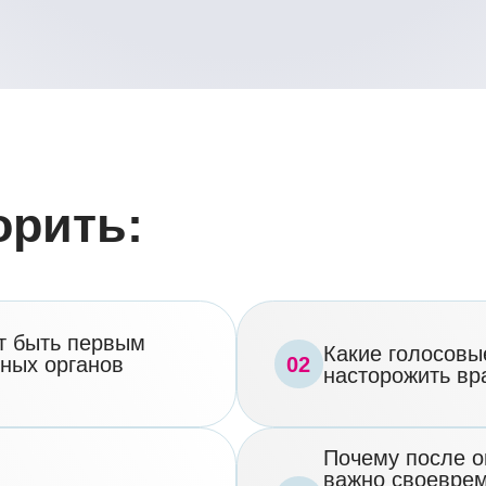
ь первым
Какие голосовые и неголо
02
рганов
насторожить врача
Почему после операций на
важно своевременно напра
ани
04
врачу и фониатру, а в каки
ции пациента
фониатру необходимо рек
консультацию эндокриноло
и гортани
Контактные гранулемы и их
06
омочь
с гастроэнтерологической 
ентов
Клинические случаи, демо
08
иатра
междисциплинарного подхо