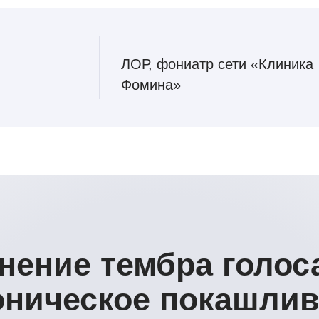
Фомина»
ние тембра голоса, о
ническое покашливание
зговоре нередко стан
ем серьезной патолог
ится непосредственно в гортани