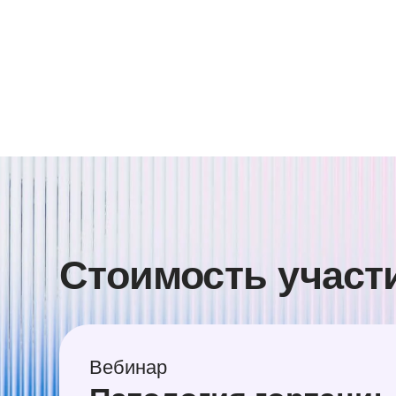
Вебинар
Патология гортани:
клиническое значение
голосовых и неголосо
симптомов
в междисциплинарной
практике
Участие онлайн + запись вебинара
доступ 60 дней
Возникли вопросы? Спроси