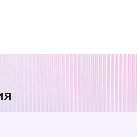
вых
599
З
те нас!